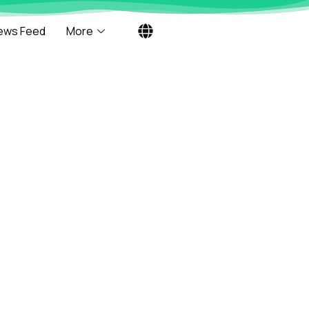
ews Feed
More